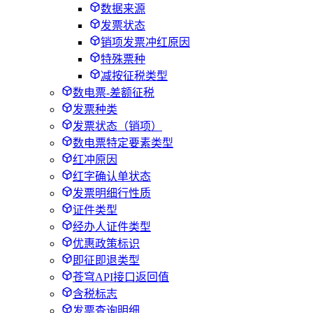
数据来源
发票状态
销项发票冲红原因
特殊票种
减按征税类型
数电票-差额征税
发票种类
发票状态（销项）
数电票特定要素类型
红冲原因
红字确认单状态
发票明细行性质
证件类型
经办人证件类型
优惠政策标识
即征即退类型
苍穹API接口返回值
含税标志
发票查询明细