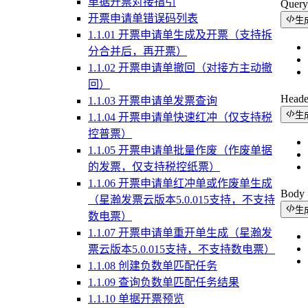
单据开票对接指引
Quer
开票申请单错误码列表
生
1.1.01 开票申请单生成及开票（支持拆
分合并后，再开票）
1.1.02 开票申请单撤回（对接方主动撤
回）
Head
1.1.03 开票申请单发票查询
生
1.1.04 开票申请单快速红冲（仅支持税
控普票）
1.1.05 开票申请单批量作废（作废单据
的发票，仅支持税控纸票）
1.1.06 开票申请单红冲单或作废单生成
Bod
（星瀚发票云版本5.0.015支持，不支持
生
数电票）
1.1.07 开票申请单重开单生成（星瀚发
票云版本5.0.015支持，不支持数电票）
1.1.08 创建负数单匹配任务
1.1.09 查询负数单匹配任务结果
1.1.10 单据开票预览