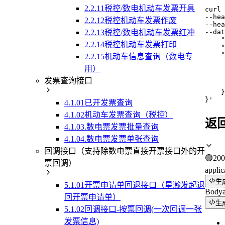
2.2.11税控/数电机动车发票开具
curl
--hea
2.2.12税控机动车发票作废
--hea
2.2.13税控/数电机动车发票红冲
--dat
    "
2.2.14税控机动车发票打印
    "
    "
2.2.15机动车信息查询（数电专
     
用）
     
     
发票查询接口
     
    }

}'
4.1.01已开发票查询
4.1.02机动车发票查询（税控）
返
4.1.03.数电票发票批量查询
4.1.04.数电票发票单张查询
回调接口（支持除数电票直接开票接口外的开
🟢
200
票回调）
applic
生
5.1.01开票申请单回退接口（星瀚发起退
Body
回开票申请单）
生
5.1.02回调接口-按票回调(一次回调一张
发票信息)