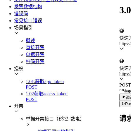
发票数据结构
3
错误码
常见接口错误
场景指引
快速
概述
https
直接开票
单据开票
扫码开票
快速
授权
https
1.01.获取app_token
POST
POST
/kap
1.02获取access_token
调
POST
Run
开票
请
单据开票接口（税控+数电）