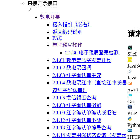
直接开票接口
数电开票
接入指引（必看）
返回编码说明
请
FAQ
电子税局操作
2.1.30 电子税局登录检测
Shell
2.1.01 数电票蓝字发票开具
JavaSc
2.1.02 数电票回调
2.1.03 红字确认单生成
Java
2.1.04 数电票红冲（直接红冲或通
Swift
过红字确认单）
2.1.05 授信额度查询
Go
2.1.08 红字确认单撤销
2.1.09 红字确认单确认或拒绝
PHP
2.1.12 红字确认单下载
Pytho
2.1.13 红字确认单编号查询
2.1.14 发票用途状态查询（发票云
HTT