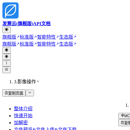
发票云(旗舰版)API文档
旗舰版
标准版
智能特性
生态版
旗舰版
标准版
智能特性
生态版
3.影像操作
复制页面
整体介绍
快速开始
MC
加解密
复
文件预览&文件上传&文件下载