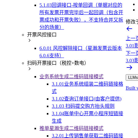
5.1.03回调接口-按单回调（单据对应的
所有发票开票完毕后一起回调（包含开
票成功和开票失败），不支持合并又拆
修改
分的场景）
开票风控接口
上一
3.0
6.0.01 风控解除接口（星瀚发票云版本
下一
6.0.6支持）
3.0
扫码开票接口（税控+数电）
业务系统生成二维码链接模式
LLMs.
3.1.01业务系统组装二维码链接格
Built 
式
3.1.02查询订单接口(由客户提供)
3.1.03 扫码提交购方抬头规则
3.1.04账单中心开票小程序短链接
生成
推单星瀚生成二维码链接模式
3.2.01上传销售单获取二维码链接