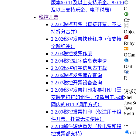
版本6.0.11及以上支持乐企、8.0.10
C
及以上支持乐企、电子税局）
税控开票
C#
2.2.01税控开票（直接开票，不支
Objec
持拆分合并）
2.2.02税控发票快速红冲（仅支持
Ruby
全额红冲）
2.2.03税控发票作废
OCam
2.2.04税控红字信息表申请
Dart
2.2.05税控红字信息表下载
2.2.06税控发票库存查询
R
2.2.07税控开票设备查询
2.2.08税控发票打印发票打印（需
请求
安装套打打印组件，仅适用于局域
Shell
JavaSc
网内的HTTP调用方式）
Java
2.2.09税控发票打印（仅适用于组
Swift
件开票，托管无法使用）
2.2.10邮件短信重发（数电票和税
c
控发票都支持）